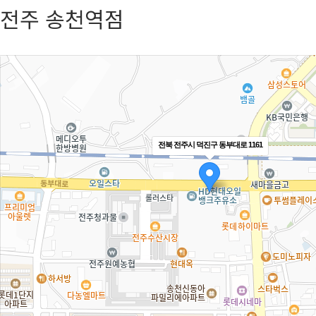
전주 송천역점
전북 전주시 덕진구 동부대로 1161