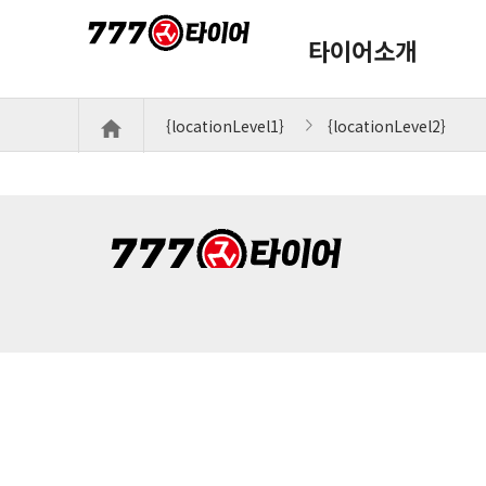
타이어소개
{locationLevel1}
{locationLevel2}